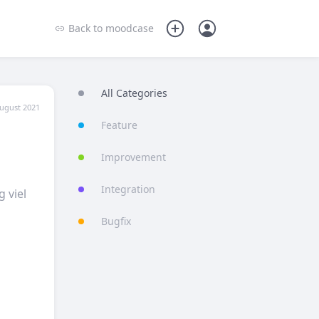
Back to
moodcase
All Categories
ugust 2021
Feature
Improvement
Integration
 viel
Bugfix