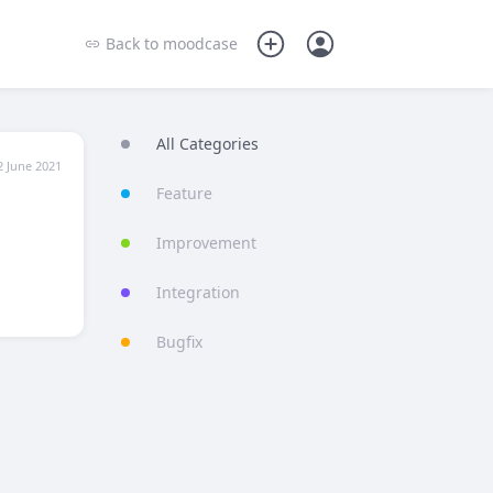
Back to
moodcase
All Categories
2 June 2021
Feature
Improvement
Integration
Bugfix