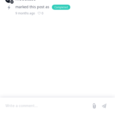
marked this post as
Completed
0
9 months ago
log in