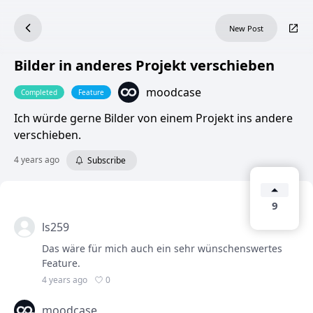
New Post
Bilder in anderes Projekt verschieben
moodcase
Completed
Feature
Ich würde gerne Bilder von einem Projekt ins andere
verschieben.
4 years ago
Subscribe
9
ls259
Das wäre für mich auch ein sehr wünschenswertes
Feature.
0
4 years ago
moodcase