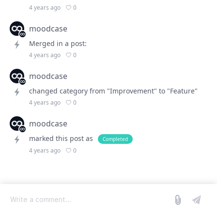
0
4 years ago
moodcase
Merged in a post:
0
4 years ago
moodcase
changed category from "Improvement" to "Feature"
0
4 years ago
moodcase
marked this post as
Completed
0
4 years ago
log in