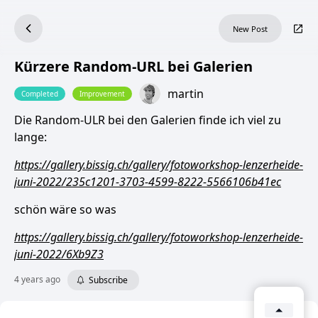
New Post
Kürzere Random-URL bei Galerien
martin
Completed
Improvement
Die Random-ULR bei den Galerien finde ich viel zu
lange:
https://gallery.bissig.ch/gallery/fotoworkshop-lenzerheide-
juni-2022/235c1201-3703-4599-8222-5566106b41ec
schön wäre so was
https://gallery.bissig.ch/gallery/fotoworkshop-lenzerheide-
juni-2022/6Xb9Z3
4 years ago
Subscribe