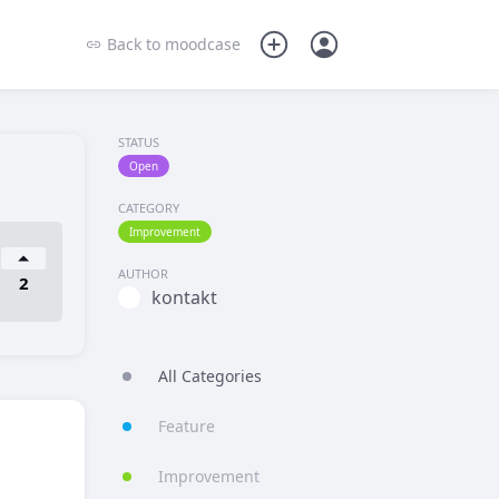
Back to
moodcase
STATUS
Open
CATEGORY
Improvement
AUTHOR
2
kontakt
All Categories
Feature
Improvement