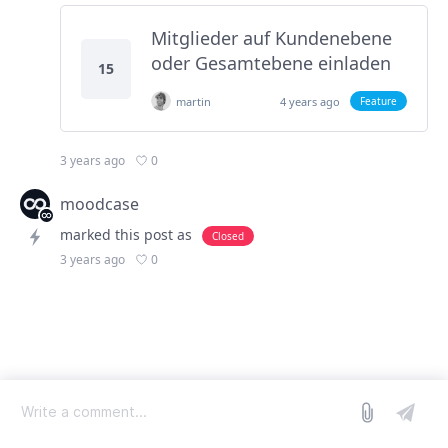
Mitglieder auf Kundenebene
oder Gesamtebene einladen
15
martin
4 years ago
Feature
0
3 years ago
moodcase
marked this post as
Closed
0
3 years ago
log in